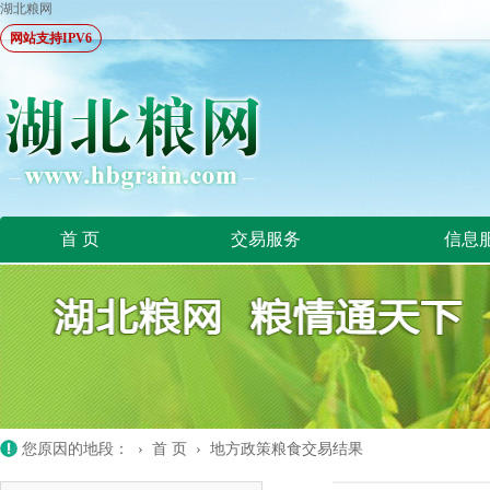
湖北粮网
网站支持IPV6
首 页
交易服务
信息
您原因的地段： ›
首 页
›
地方政策粮食交易结果