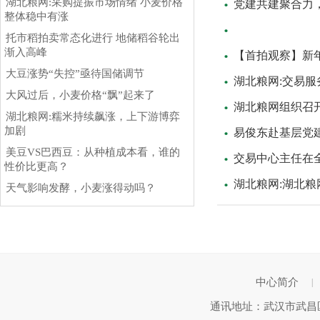
湖北粮网:采购提振市场情绪 小麦价格
党建共建聚合力
整体稳中有涨
托市稻拍卖常态化进行 地储稻谷轮出
渐入高峰
【首拍观察】新
大豆涨势“失控”亟待国储调节
湖北粮网:交易
大风过后，小麦价格“飘”起来了
湖北粮网组织召开
湖北粮网:糯米持续飙涨，上下游博弈
加剧
易俊东赴基层党
美豆VS巴西豆：从种植成本看，谁的
交易中心主任在
性价比更高？
湖北粮网:湖北粮
天气影响发酵，小麦涨得动吗？
中心简介
|
通讯地址：武汉市武昌区武