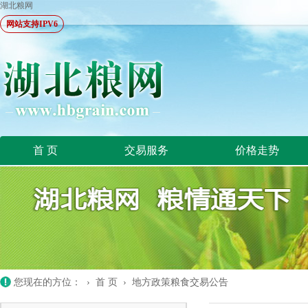
湖北粮网
网站支持IPV6
首 页
交易服务
价格走势
您现在的方位： ›
首 页
›
地方政策粮食交易公告